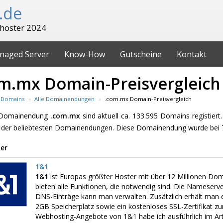
.de
hoster 2024
naged Server
Know-How
Gutscheine
Kontakt
m.mx Domain-Preisvergleich
Domains
Alle Domainendungen
.com.mx Domain-Preisvergleich
e Domainendung
.com.mx
sind aktuell ca. 133.595 Domains registier
 der beliebtesten Domainendungen. Diese Domainendung wurde bei 7
er
1&1
1&1
ist Europas größter Hoster mit über 12 Millionen Do
bieten alle Funktionen, die notwendig sind. Die Nameserv
DNS-Einträge kann man verwalten. Zusätzlich erhält man 
2GB Speicherplatz sowie ein kostenloses SSL-Zertifikat zu
Webhosting-Angebote von 1&1 habe ich ausführlich im Art