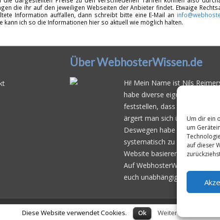
d die dargestellten Preise zu den verschiedenen Tarifen können also durcha
gen die ihr auf den jeweiligen Webseiten der Anbieter findet. Etwaige Rechts
ltete Information auffallen, dann schreibt bitte eine E-Mail an
info@webhoste
fe kann ich so die Informationen hier so aktuell wie möglich halten.
Über WebhosterWissen.de
Hi! Mein Name ist Nils Reimers
kt
habe diverse eigene Web- und 
feststellen, dass es schwierig 
ärgert man sich über
häufige 
Um dir ein 
um Gerätein
Deswegen habe ich im Mai 20
Technologie
systematisch zu testen und der
auf dieser 
Website basierend auf dem be
zurückziehs
Auf WebhosterWissen.de werte
euch unabhängige Empfehlunge
Akze
© 2026
WebhosterWissen.de
Diese Website verwendet Cookies.
Ok
Weitere Infos