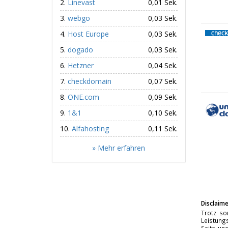
Linevast
0,01 Sek.
webgo
0,03 Sek.
Host Europe
0,03 Sek.
dogado
0,03 Sek.
Hetzner
0,04 Sek.
checkdomain
0,07 Sek.
ONE.com
0,09 Sek.
1&1
0,10 Sek.
Alfahosting
0,11 Sek.
» Mehr erfahren
Disclaime
Trotz so
Leistungs