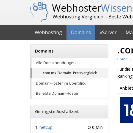
Webhoster
Wissen
Webhosting Vergleich – Beste Web
Webhosting
Domains
vServer
Ma
.co
Domains
Home
Alle Domainendungen
Für di
.com.mx Domain-Preisvergleich
Ranking
Domain-Hoster im Überblick
Anbiet
Beliebte Domain-Hoster
Geringste Ausfallzeit
netcup
Ø 0 Min.