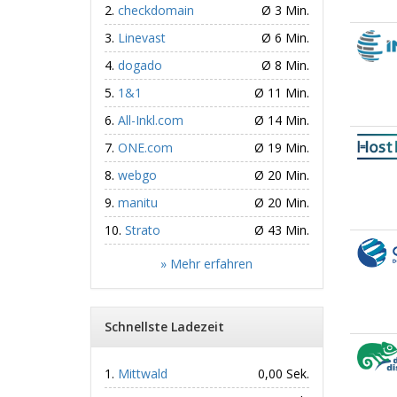
checkdomain
Ø 3 Min.
Linevast
Ø 6 Min.
dogado
Ø 8 Min.
1&1
Ø 11 Min.
All-Inkl.com
Ø 14 Min.
ONE.com
Ø 19 Min.
webgo
Ø 20 Min.
manitu
Ø 20 Min.
Strato
Ø 43 Min.
» Mehr erfahren
Schnellste Ladezeit
Mittwald
0,00 Sek.