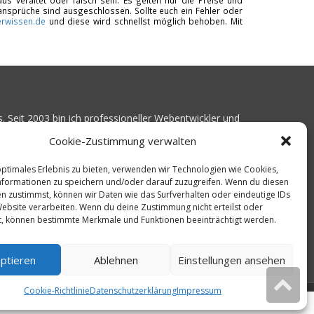
us veraltet oder falsch sein. Es gelten nur die Preise und
ansprüche sind ausgeschlossen. Sollte euch ein Fehler oder
rwissen.de
und diese wird schnellst möglich behoben. Mit
. Seit 2003 bin ich professioneller Webentwickler und
Kundenprojekte realisiert. Dabei musste ich
Cookie-Zustimmung verwalten
ist gutes Webhosting zu finden: Bei vielen Anbietern
Serverausfälle
oder über
langsame Ladezeiten
.
optimales Erlebnis zu bieten, verwenden wir Technologien wie Cookies,
formationen zu speichern und/oder darauf zuzugreifen. Wenn du diesen
16 angefangen, die bekanntesten Webhoster
n zustimmst, können wir Daten wie das Surfverhalten oder eindeutige IDs
en Erreichbarkeit und Ladezeit für eine typische
Website verarbeiten. Wenn du deine Zustimmung nicht erteilst oder
liebten CMS-System WordPress zu protokollieren.
t, können bestimmte Merkmale und Funktionen beeinträchtigt werden.
 ich diese Messungen kontinuierlich aus und gebe
n für den idealen Webhoster.
ptieren
Ablehnen
Einstellungen ansehen
Cookie-Richtlinie
Datenschutzerklärung
Impressum