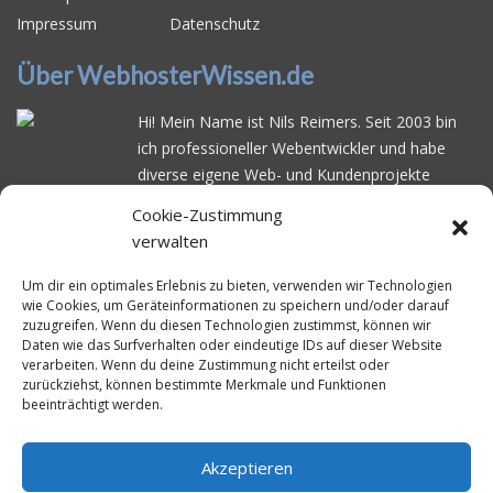
Impressum
Datenschutz
Über WebhosterWissen.de
Hi! Mein Name ist Nils Reimers. Seit 2003 bin
ich professioneller Webentwickler und habe
diverse eigene Web- und Kundenprojekte
realisiert. Dabei musste ich feststellen, dass es
Cookie-Zustimmung
schwierig ist gutes Webhosting zu finden: Bei
verwalten
vielen Anbietern ärgert man sich über
häufige
Serverausfälle
oder über
langsame
Um dir ein optimales Erlebnis zu bieten, verwenden wir Technologien
wie Cookies, um Geräteinformationen zu speichern und/oder darauf
Ladezeiten
. Deswegen habe ich im Mai 2016
zuzugreifen. Wenn du diesen Technologien zustimmst, können wir
angefangen, die bekanntesten Webhoster
Daten wie das Surfverhalten oder eindeutige IDs auf dieser Website
systematisch zu testen und deren
verarbeiten. Wenn du deine Zustimmung nicht erteilst oder
zurückziehst, können bestimmte Merkmale und Funktionen
Erreichbarkeit und Ladezeit für eine typische
beeinträchtigt werden.
Website basierend auf dem beliebten CMS-
System WordPress zu protokollieren. Auf
WebhosterWissen.de werte ich diese
Akzeptieren
Messungen kontinuierlich aus und gebe euch