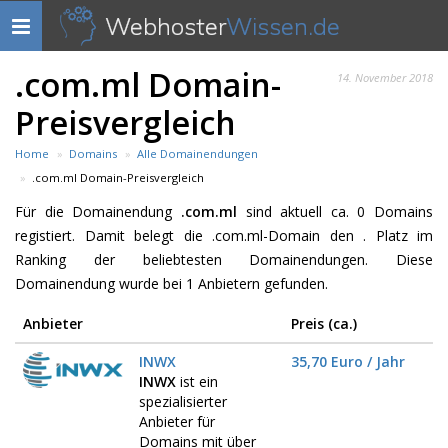
Webhoster
Wissen.de
Navigation
anzeigen
.com.ml Domain-
14. November 2018
Preisvergleich
Home
Domains
Alle Domainendungen
.com.ml Domain-Preisvergleich
Für die Domainendung
.com.ml
sind aktuell ca. 0 Domains
registiert. Damit belegt die .com.ml-Domain den . Platz im
Ranking der beliebtesten Domainendungen. Diese
Domainendung wurde bei 1 Anbietern gefunden.
Anbieter
Preis (ca.)
INWX
35,70 Euro / Jahr
INWX
ist ein
spezialisierter
Anbieter für
Domains mit über