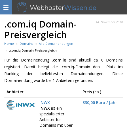
Webhoster
Wissen.de
Navigation
anzeigen
.com.iq Domain-
14. November 2018
Preisvergleich
Home
Domains
Alle Domainendungen
.com.iq Domain-Preisvergleich
Für die Domainendung
.com.iq
sind aktuell ca. 0 Domains
registiert. Damit belegt die .com.iq-Domain den . Platz im
Ranking der beliebtesten Domainendungen. Diese
Domainendung wurde bei 1 Anbietern gefunden.
Anbieter
Preis (ca.)
INWX
330,00 Euro / Jahr
INWX
ist ein
spezialisierter
Anbieter für
Domains mit über