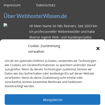
Impressum
Datenschutz
Über WebhosterWissen.de
Hi! Mein Name ist Nils Reimers. Seit 2003 bin
ich professioneller Webentwickler und habe
diverse eigene Web- und Kundenprojekte
realisiert. Dabei musste ich feststellen, dass es
Cookie-Zustimmung
schwierig ist gutes Webhosting zu finden: Bei
verwalten
vielen Anbietern ärgert man sich über
häufige
Serverausfälle
oder über
langsame
Um dir ein optimales Erlebnis zu bieten, verwenden wir Technologien
wie Cookies, um Geräteinformationen zu speichern und/oder darauf
Ladezeiten
. Deswegen habe ich im Mai 2016
zuzugreifen. Wenn du diesen Technologien zustimmst, können wir
angefangen, die bekanntesten Webhoster
Daten wie das Surfverhalten oder eindeutige IDs auf dieser Website
systematisch zu testen und deren
verarbeiten. Wenn du deine Zustimmung nicht erteilst oder
zurückziehst, können bestimmte Merkmale und Funktionen
Erreichbarkeit und Ladezeit für eine typische
beeinträchtigt werden.
Website basierend auf dem beliebten CMS-
System WordPress zu protokollieren. Auf
WebhosterWissen.de werte ich diese
Akzeptieren
Messungen kontinuierlich aus und gebe euch