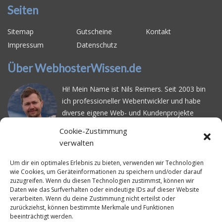
Seiten
Sitemap
Gutscheine
Kontakt
Impressum
Datenschutz
Über WebhosterWissen.de
Hi! Mein Name ist Nils Reimers. Seit 2003 bin
ich professioneller Webentwickler und habe
diverse eigene Web- und Kundenprojekte
realisiert. Dabei musste ich feststellen, dass es
Cookie-Zustimmung
schwierig ist gutes Webhosting zu finden: Bei
verwalten
vielen Anbietern ärgert man sich über
häufige
Serverausfälle
oder über
langsame
Um dir ein optimales Erlebnis zu bieten, verwenden wir Technologien
wie Cookies, um Geräteinformationen zu speichern und/oder darauf
Ladezeiten
. Deswegen habe ich im Mai 2016
zuzugreifen. Wenn du diesen Technologien zustimmst, können wir
angefangen, die bekanntesten Webhoster
Daten wie das Surfverhalten oder eindeutige IDs auf dieser Website
systematisch zu testen und deren
verarbeiten. Wenn du deine Zustimmung nicht erteilst oder
zurückziehst, können bestimmte Merkmale und Funktionen
Erreichbarkeit und Ladezeit für eine typische
beeinträchtigt werden.
Website basierend auf dem beliebten CMS-