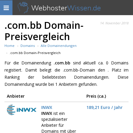
Webhoster
Wissen.de
Navigation
anzeigen
.com.bb Domain-
14. November 2018
Preisvergleich
Home
Domains
Alle Domainendungen
.com.bb Domain-Preisvergleich
Für die Domainendung
.com.bb
sind aktuell ca. 0 Domains
registiert. Damit belegt die .com.bb-Domain den . Platz im
Ranking der beliebtesten Domainendungen. Diese
Domainendung wurde bei 1 Anbietern gefunden.
Anbieter
Preis (ca.)
INWX
189,21 Euro / Jahr
INWX
ist ein
spezialisierter
Anbieter für
Domains mit über