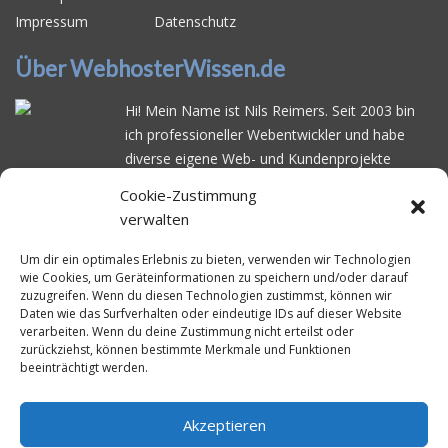
Impressum
Datenschutz
Über WebhosterWissen.de
Hi! Mein Name ist Nils Reimers. Seit 2003 bin
ich professioneller Webentwickler und habe
diverse eigene Web- und Kundenprojekte
realisiert. Dabei musste ich feststellen, dass es
Cookie-Zustimmung
schwierig ist gutes Webhosting zu finden: Bei
verwalten
vielen Anbietern ärgert man sich über
häufige
Serverausfälle
oder über
langsame
Um dir ein optimales Erlebnis zu bieten, verwenden wir Technologien
wie Cookies, um Geräteinformationen zu speichern und/oder darauf
Ladezeiten
. Deswegen habe ich im Mai 2016
zuzugreifen. Wenn du diesen Technologien zustimmst, können wir
angefangen, die bekanntesten Webhoster
Daten wie das Surfverhalten oder eindeutige IDs auf dieser Website
systematisch zu testen und deren
verarbeiten. Wenn du deine Zustimmung nicht erteilst oder
zurückziehst, können bestimmte Merkmale und Funktionen
Erreichbarkeit und Ladezeit für eine typische
beeinträchtigt werden.
Website basierend auf dem beliebten CMS-
System WordPress zu protokollieren. Auf
WebhosterWissen.de werte ich diese
Akzeptieren
Messungen kontinuierlich aus und gebe euch