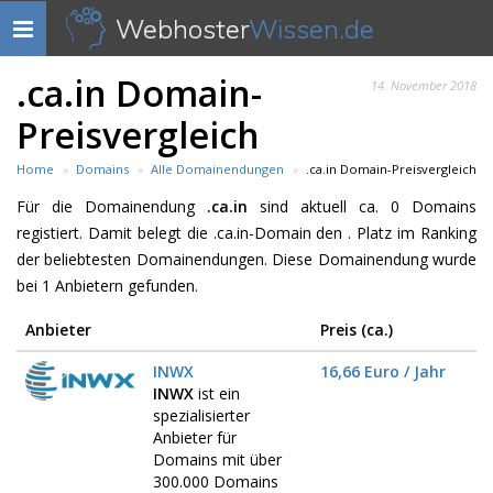
Webhoster
Wissen.de
Navigation
anzeigen
.ca.in Domain-
14. November 2018
Preisvergleich
Home
Domains
Alle Domainendungen
.ca.in Domain-Preisvergleich
Für die Domainendung
.ca.in
sind aktuell ca. 0 Domains
registiert. Damit belegt die .ca.in-Domain den . Platz im Ranking
der beliebtesten Domainendungen. Diese Domainendung wurde
bei 1 Anbietern gefunden.
Anbieter
Preis (ca.)
INWX
16,66 Euro / Jahr
INWX
ist ein
spezialisierter
Anbieter für
Domains mit über
300.000 Domains