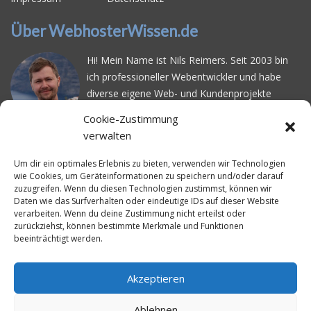
Über WebhosterWissen.de
Hi! Mein Name ist Nils Reimers. Seit 2003 bin
ich professioneller Webentwickler und habe
diverse eigene Web- und Kundenprojekte
realisiert. Dabei musste ich feststellen, dass es
Cookie-Zustimmung
schwierig ist gutes Webhosting zu finden: Bei
verwalten
vielen Anbietern ärgert man sich über
häufige
Serverausfälle
oder über
langsame
Um dir ein optimales Erlebnis zu bieten, verwenden wir Technologien
wie Cookies, um Geräteinformationen zu speichern und/oder darauf
Ladezeiten
. Deswegen habe ich im Mai 2016
zuzugreifen. Wenn du diesen Technologien zustimmst, können wir
angefangen, die bekanntesten Webhoster
Daten wie das Surfverhalten oder eindeutige IDs auf dieser Website
systematisch zu testen und deren
verarbeiten. Wenn du deine Zustimmung nicht erteilst oder
zurückziehst, können bestimmte Merkmale und Funktionen
Erreichbarkeit und Ladezeit für eine typische
beeinträchtigt werden.
Website basierend auf dem beliebten CMS-
System WordPress zu protokollieren. Auf
WebhosterWissen.de werte ich diese
Akzeptieren
Messungen kontinuierlich aus und gebe euch
Ablehnen
unabhängige Empfehlungen für den idealen