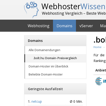
Webhoster
Wissen
Webhosting Vergleich – Beste Web
Webhosting
Domains
vServer
Ma
.bo
Domains
Home
Alle Domainendungen
Für di
.bolt.hu Domain-Preisvergleich
Ranking
Domain-Hoster im Überblick
Anbiet
Beliebte Domain-Hoster
Geringste Ausfallzeit
netcup
Ø 0 Min.