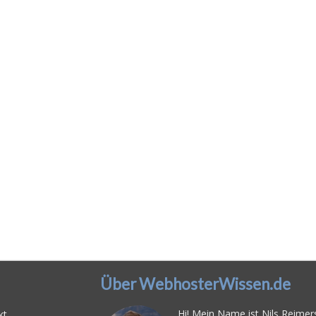
Über WebhosterWissen.de
Hi! Mein Name ist Nils Reimers
kt