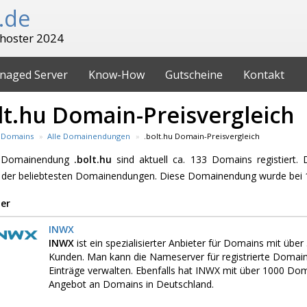
.de
hoster 2024
naged Server
Know-How
Gutscheine
Kontakt
lt.hu Domain-Preisvergleich
Domains
Alle Domainendungen
.bolt.hu Domain-Preisvergleich
e Domainendung
.bolt.hu
sind aktuell ca. 133 Domains registiert. 
 der beliebtesten Domainendungen. Diese Domainendung wurde bei 1
er
INWX
INWX
ist ein spezialisierter Anbieter für Domains mit üb
Kunden. Man kann die Nameserver für registrierte Domai
Einträge verwalten. Ebenfalls hat INWX mit über 1000 D
Angebot an Domains in Deutschland.