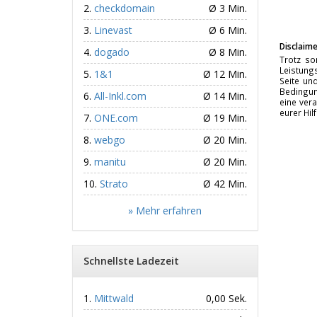
checkdomain
Ø 3 Min.
Linevast
Ø 6 Min.
Disclaime
dogado
Ø 8 Min.
Trotz so
Leistungs
1&1
Ø 12 Min.
Seite un
Bedingun
All-Inkl.com
Ø 14 Min.
eine vera
eurer Hil
ONE.com
Ø 19 Min.
webgo
Ø 20 Min.
manitu
Ø 20 Min.
Strato
Ø 42 Min.
» Mehr erfahren
Schnellste Ladezeit
Mittwald
0,00 Sek.