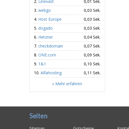
Linevast
0,01 Sek.
webgo
0,03 Sek.
Host Europe
0,03 Sek.
dogado
0,03 Sek.
Hetzner
0,04 Sek.
checkdomain
0,07 Sek.
ONE.com
0,09 Sek.
1&1
0,10 Sek.
Alfahosting
0,11 Sek.
» Mehr erfahren
Seiten
Sitemap
Gutscheine
Konta