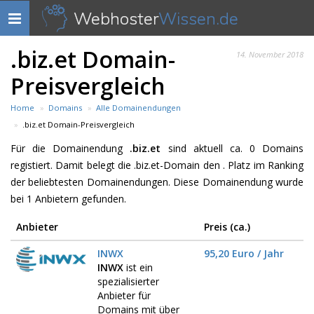
Webhoster
Wissen.de
Navigation
anzeigen
.biz.et Domain-
14. November 2018
Preisvergleich
Home
Domains
Alle Domainendungen
.biz.et Domain-Preisvergleich
Für die Domainendung
.biz.et
sind aktuell ca. 0 Domains
registiert. Damit belegt die .biz.et-Domain den . Platz im Ranking
der beliebtesten Domainendungen. Diese Domainendung wurde
bei 1 Anbietern gefunden.
Anbieter
Preis (ca.)
INWX
95,20 Euro / Jahr
INWX
ist ein
spezialisierter
Anbieter für
Domains mit über