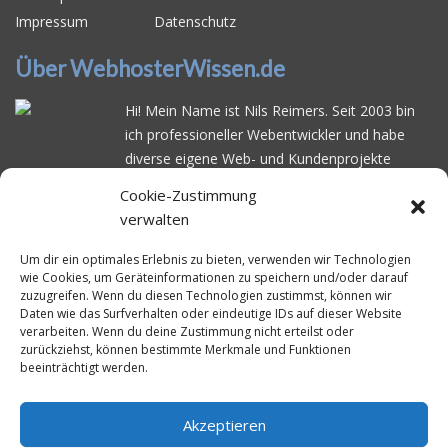
Impressum
Datenschutz
Über WebhosterWissen.de
Hi! Mein Name ist Nils Reimers. Seit 2003 bin
ich professioneller Webentwickler und habe
diverse eigene Web- und Kundenprojekte
realisiert. Dabei musste ich feststellen, dass es
Cookie-Zustimmung
schwierig ist gutes Webhosting zu finden: Bei
verwalten
vielen Anbietern ärgert man sich über
häufige
Serverausfälle
oder über
langsame
Um dir ein optimales Erlebnis zu bieten, verwenden wir Technologien
wie Cookies, um Geräteinformationen zu speichern und/oder darauf
Ladezeiten
. Deswegen habe ich im Mai 2016
zuzugreifen. Wenn du diesen Technologien zustimmst, können wir
angefangen, die bekanntesten Webhoster
Daten wie das Surfverhalten oder eindeutige IDs auf dieser Website
systematisch zu testen und deren
verarbeiten. Wenn du deine Zustimmung nicht erteilst oder
zurückziehst, können bestimmte Merkmale und Funktionen
Erreichbarkeit und Ladezeit für eine typische
beeinträchtigt werden.
Website basierend auf dem beliebten CMS-
System WordPress zu protokollieren. Auf
WebhosterWissen.de werte ich diese
Akzeptieren
Messungen kontinuierlich aus und gebe euch