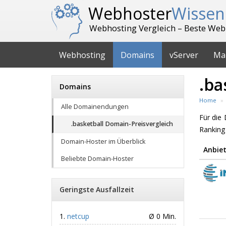
Webhoster
Wissen
Webhosting Vergleich – Beste Web
Webhosting
Domains
vServer
Ma
.ba
Domains
Home
Alle Domainendungen
Für di
.basketball Domain-Preisvergleich
Ranking
Domain-Hoster im Überblick
Anbiet
Beliebte Domain-Hoster
Geringste Ausfallzeit
netcup
Ø 0 Min.