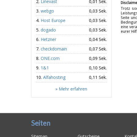
Linevast
0,01 Sek.
Disclaime
Trotz so
webgo
0,03 Sek.
Leistungs
Seite un
Host Europe
0,03 Sek.
Bedingun
eine vera
dogado
0,03 Sek.
eurer Hil
Hetzner
0,04 Sek.
checkdomain
0,07 Sek.
ONE.com
0,09 Sek.
1&1
0,10 Sek.
Alfahosting
0,11 Sek.
» Mehr erfahren
Seiten
Sitemap
Gutscheine
Konta