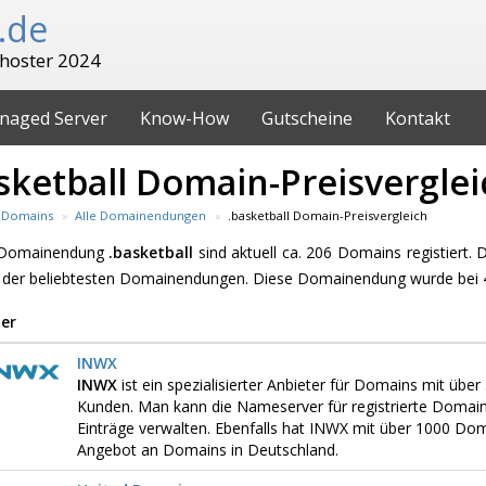
.de
hoster 2024
naged Server
Know-How
Gutscheine
Kontakt
sketball Domain-Preisverglei
Domains
Alle Domainendungen
.basketball Domain-Preisvergleich
e Domainendung
.basketball
sind aktuell ca. 206 Domains registiert. 
 der beliebtesten Domainendungen. Diese Domainendung wurde bei 4
er
INWX
INWX
ist ein spezialisierter Anbieter für Domains mit üb
Kunden. Man kann die Nameserver für registrierte Domai
Einträge verwalten. Ebenfalls hat INWX mit über 1000 D
Angebot an Domains in Deutschland.