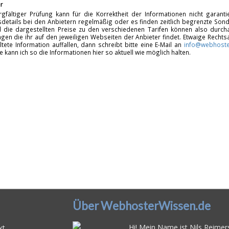
r
rgfältiger Prüfung kann für die Korrektheit der Informationen nicht garan
details bei den Anbietern regelmäßig oder es finden zeitlich begrenzte Sonde
d die dargestellten Preise zu den verschiedenen Tarifen können also durcha
gen die ihr auf den jeweiligen Webseiten der Anbieter findet. Etwaige Rechts
ltete Information auffallen, dann schreibt bitte eine E-Mail an
info@webhoste
fe kann ich so die Informationen hier so aktuell wie möglich halten.
Über WebhosterWissen.de
Hi! Mein Name ist Nils Reimers
kt