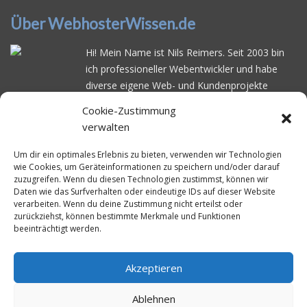
Über WebhosterWissen.de
Hi! Mein Name ist Nils Reimers. Seit 2003 bin
ich professioneller Webentwickler und habe
diverse eigene Web- und Kundenprojekte
realisiert. Dabei musste ich feststellen, dass es
Cookie-Zustimmung
schwierig ist gutes Webhosting zu finden: Bei
verwalten
vielen Anbietern ärgert man sich über
häufige
Serverausfälle
oder über
langsame
Um dir ein optimales Erlebnis zu bieten, verwenden wir Technologien
wie Cookies, um Geräteinformationen zu speichern und/oder darauf
Ladezeiten
. Deswegen habe ich im Mai 2016
zuzugreifen. Wenn du diesen Technologien zustimmst, können wir
angefangen, die bekanntesten Webhoster
Daten wie das Surfverhalten oder eindeutige IDs auf dieser Website
systematisch zu testen und deren
verarbeiten. Wenn du deine Zustimmung nicht erteilst oder
zurückziehst, können bestimmte Merkmale und Funktionen
Erreichbarkeit und Ladezeit für eine typische
beeinträchtigt werden.
Website basierend auf dem beliebten CMS-
System WordPress zu protokollieren. Auf
WebhosterWissen.de werte ich diese
Akzeptieren
Messungen kontinuierlich aus und gebe euch
Ablehnen
unabhängige Empfehlungen für den idealen