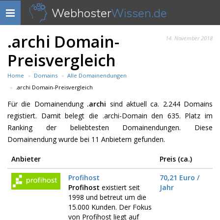
Webhoster
Wissen.de
Navigation
anzeigen
.archi Domain-
14. November 2018
Preisvergleich
Home
Domains
Alle Domainendungen
.archi Domain-Preisvergleich
Für die Domainendung
.archi
sind aktuell ca. 2.244 Domains
registiert. Damit belegt die .archi-Domain den 635. Platz im
Ranking der beliebtesten Domainendungen. Diese
Domainendung wurde bei 11 Anbietern gefunden.
Anbieter
Preis (ca.)
Profihost
70,21 Euro /
Profihost
existiert seit
Jahr
1998 und betreut um die
15.000 Kunden. Der Fokus
von Profihost liegt auf