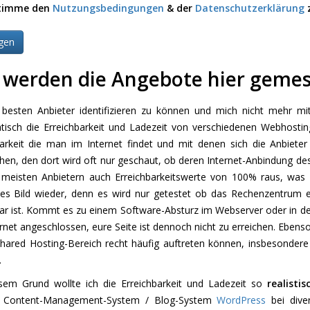
stimme den
Nutzungsbedingungen
& der
Datenschutzerklärung
z
 werden die Angebote hier geme
besten Anbieter identifizieren zu können und mich nicht mehr mit
tisch die Erreichbarkeit und Ladezeit von verschiedenen Webhostin
barkeit die man im Internet findet und mit denen sich die Anbiete
hen, den dort wird oft nur geschaut, ob deren Internet-Anbindung 
 meisten Anbietern auch Erreichbarkeitswerte von 100% raus, was 
tes Bild wieder, denn es wird nur getestet ob das Rechenzentrum err
bar ist. Kommt es zu einem Software-Absturz im Webserver oder in 
rnet angeschlossen, eure Seite ist dennoch nicht zu erreichen. Eben
Shared Hosting-Bereich recht häufig auftreten können, insbesondere
.
sem Grund wollte ich die Erreichbarkeit und Ladezeit so
realisti
te Content-Management-System / Blog-System
WordPress
bei diver