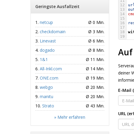
11
12
ur
Geringste Ausfallzeit
13
ou
14
cm
15
netcup
Ø 0 Min.
16
re
17
checkdomain
Ø 3 Min.
18
wi
19
Linevast
Ø 6 Min.
Auf
dogado
Ø 8 Min.
1&1
Ø 11 Min.
Serverau
All-Inkl.com
Ø 14 Min.
deiner W
ONE.com
Ø 19 Min.
informi
webgo
Ø 20 Min.
E-Mail (
manitu
Ø 20 Min.
Strato
Ø 43 Min.
URL (er
» Mehr erfahren