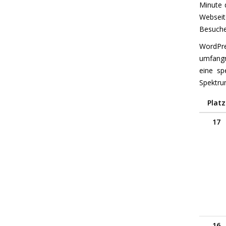
Minute 
Webseit
Besuche
WordPre
umfangr
eine sp
Spektrum
Platz
17
16