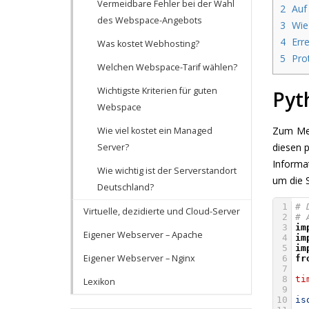
Vermeidbare Fehler bei der Wahl
2
Auf 
des Webspace-Angebots
3
Wie 
4
Erre
Was kostet Webhosting?
5
Prot
Welchen Webspace-Tarif wählen?
Wichtigste Kriterien für guten
Pyt
Webspace
Zum Mes
Wie viel kostet ein Managed
diesen 
Server?
Informat
Wie wichtig ist der Serverstandort
um die S
Deutschland?
1
# 
Virtuelle, dezidierte und Cloud-Server
2
# 
3
im
Eigener Webserver – Apache
4
im
5
im
Eigener Webserver – Nginx
6
fr
7
8
ti
Lexikon
9
10
is