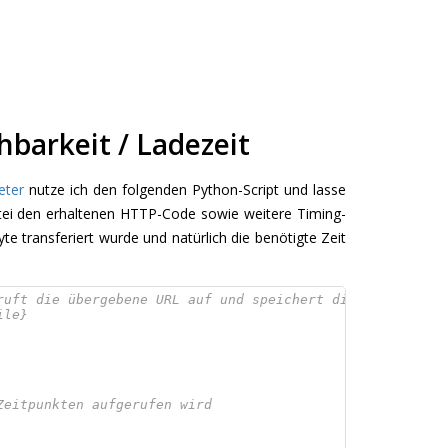
barkeit / Ladezeit
eter
nutze ich den folgenden Python-Script und lasse
atei den erhaltenen HTTP-Code sowie weitere Timing-
e transferiert wurde und natürlich die benötigte Zeit
ruft die übergebene URL auf und speichert die Messwerte 
ile}
Zeitpunkten aufgerufen wird