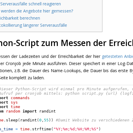
Serverausfälle schnell reagieren
werden die Angebote hier gemessen?
ichbarkeit berechnen
okollierung längerer Serverausfälle
hon-Script zum Messen der Erreich
sen der Ladezeiten und der Erreichbarkeit der hier
getesteten Anbi
per Cronjob jede Minute ausführen. Dieser speichert in einer Log-D
ionen, z.B. die Dauer des Name-Lookups, die Dauer bis das erste Byt
eite komplett zu laden.
Dieser Python-Script wird einmal pro Minute aufgerufen, 
Aufruf per cronjob mittels: python script.py {url} {logf
port
commands
port
sys
port
time
om
random
import
randint
me
.
sleep
(
randint
(
0
,
55
)
)
#Damit Website zu verschiedenen 
o_time
=
time
.
strftime
(
"%Y;%m;%d;%H;%M;%S"
)