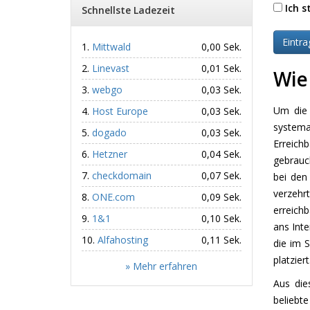
Ich 
Schnellste Ladezeit
Mittwald
0,00 Sek.
Linevast
0,01 Sek.
Wie
webgo
0,03 Sek.
Um die 
Host Europe
0,03 Sek.
systema
dogado
0,03 Sek.
Erreich
Hetzner
0,04 Sek.
gebrauc
checkdomain
0,07 Sek.
bei den
verzehr
ONE.com
0,09 Sek.
erreich
1&1
0,10 Sek.
ans Inte
Alfahosting
0,11 Sek.
die im 
platziert
» Mehr erfahren
Aus die
belieb