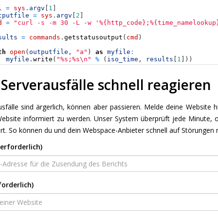
l
=
sys
.
argv
[
1
]
tputfile
=
sys
.
argv
[
2
]
d
=
"curl -s -m 30 -L -w '%{http_code};%{time_namelookup
sults
=
commands
.
getstatusoutput
(
cmd
)
th
open
(
outputfile
,
"a"
)
as
myfile
:
myfile
.
write
(
"%s;%s\n"
%
(
iso_time
,
results
[
1
]
)
)
 Serverausfälle schnell reagieren
sfälle sind ärgerlich, können aber passieren. Melde deine Website h
ebsite informiert zu werden. Unser System überprüft jede Minute, ob 
ert. So können du und dein Webspace-Anbieter schnell auf Störungen 
erforderlich)
forderlich)