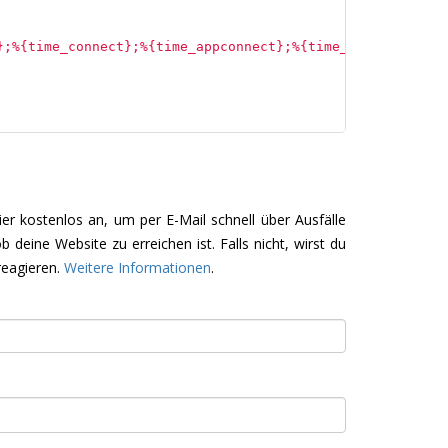
};%{time_connect};%{time_appconnect};%{time_redirect};%{
ier kostenlos an, um per E-Mail schnell über Ausfälle
deine Website zu erreichen ist. Falls nicht, wirst du
reagieren.
Weitere Informationen
.